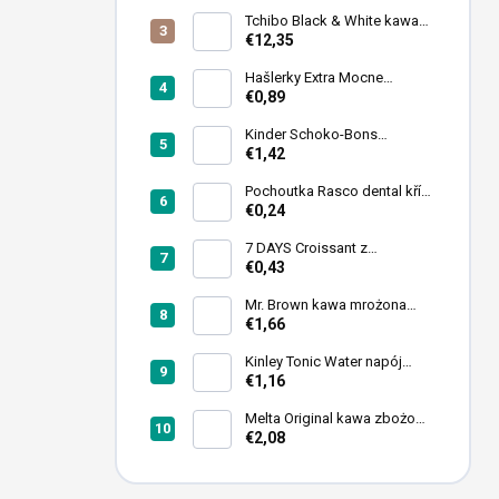
c
Tchibo Black & White kawa
z
ziarnista 1 kg
€12,35
n
y
Hašlerky Extra Mocne
Cukierki 90 g
€0,89
Kinder Schoko-Bons
czekoladowe pralinki 46 g
€1,42
Pochoutka Rasco dental kříž
s chlorofylem 12cm 35ks
€0,24
7 DAYS Croissant z
nadzieniem truskawkowym
€0,43
60 g
Mr. Brown kawa mrożona
puszka 240ml
€1,66
Kinley Tonic Water napój
gazowany puszka 250 ml
€1,16
Melta Original kawa zbożowa
sypana 500 g
€2,08