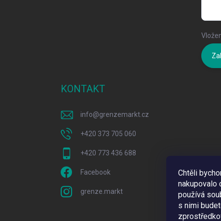
Vložen
Zal
KONTAKT
info
@
grenzemarkt.cz
+420 373 705 060
+420 773 436 688
Facebook
Chtěli bych
nakupovalo c
grenze.markt
používá sou
s nimi bude
zprostředkov