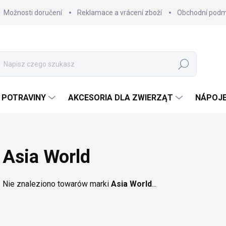
Možnosti doručení
Reklamace a vrácení zboží
Obchodní podm
Szukaj
POTRAVINY
AKCESORIA DLA ZWIERZĄT
NÁPOJ
Asia World
Nie znaleziono towarów marki
Asia World
...