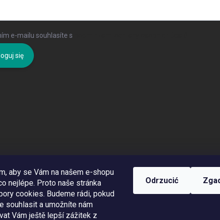
ím e-mailu souhlasíte s
podmínkami ochrany osobních údajů
oguj się
om, aby se Vám na našem e-shopu
Odrzucić
Zga
o nejlépe. Proto naše stránka
bory cookies. Budeme rádi, pokud
te souhlasit a umožníte nám
at Vám ještě lepší zážitek z
Využíváme Adulto