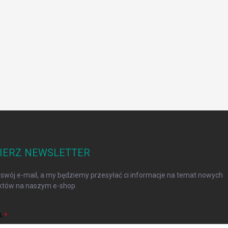
IERZ NEWSLETTER
swój e-mail, a my będziemy przesyłać ci informacje na temat nowych
któw na naszym e-shop.
L