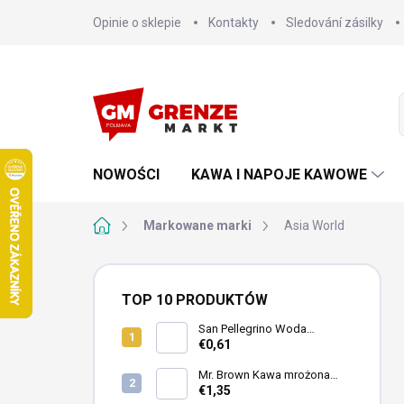
Przejść
Opinie o sklepie
Kontakty
Sledování zásilky
do
treści
NOWOŚCI
KAWA I NAPOJE KAWOWE
Home
Markowane marki
Asia World
P
a
TOP 10 PRODUKTÓW
s
e
San Pellegrino Woda
mineralna gazowana 500ml
€0,61
k
b
Mr. Brown Kawa mrożona
o
Black puszka 240ml
€1,35