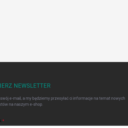
IERZ NEWSLETTER
swój e-mail, a my będziemy przesyłać ci informacje na temat nowych
któw na naszym e-shop.
L