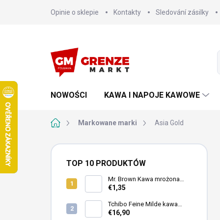
Przejść
Opinie o sklepie
Kontakty
Sledování zásilky
do
treści
NOWOŚCI
KAWA I NAPOJE KAWOWE
Home
Markowane marki
Asia Gold
P
a
TOP 10 PRODUKTÓW
s
e
Mr. Brown Kawa mrożona
Black puszka 240ml
€1,35
k
b
Tchibo Feine Milde kawa
o
mielona 4x250g
€16,90