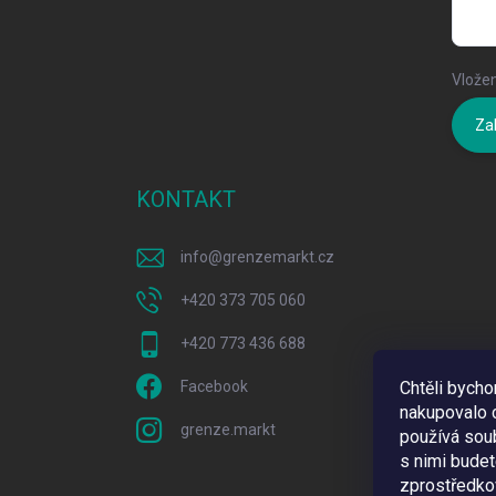
Vložen
Zal
KONTAKT
info
@
grenzemarkt.cz
+420 373 705 060
+420 773 436 688
Facebook
Chtěli bych
nakupovalo c
grenze.markt
používá sou
s nimi bude
zprostředkov