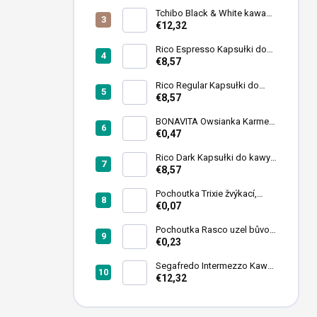
c
Tchibo Black & White kawa
z
ziarnista 1 kg
€12,32
n
y
Rico Espresso Kapsułki do
kawy 102 szt
€8,57
Rico Regular Kapsułki do
kawy 102 szt
€8,57
BONAVITA Owsianka Karmel i
Migdały 55 g
€0,47
Rico Dark Kapsułki do kawy
102 szt
€8,57
Pochoutka Trixie žvýkací,
tyčinky mix 12cmx9-10mm
€0,07
50ks
Pochoutka Rasco uzel bůvolí
bílý 6,26cm 50ks
€0,23
Segafredo Intermezzo Kawa
ziarnista 1kg
€12,32