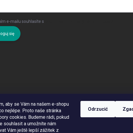
ím e-mailu souhlasíte s
podmínkami ochrany osobních údajů
oguj się
om, aby se Vám na našem e-shopu
Odrzucić
Zga
o nejlépe. Proto naše stránka
bory cookies. Budeme rádi, pokud
te souhlasit a umožníte nám
at Vám ještě lepší zážitek z
Využíváme Adulto