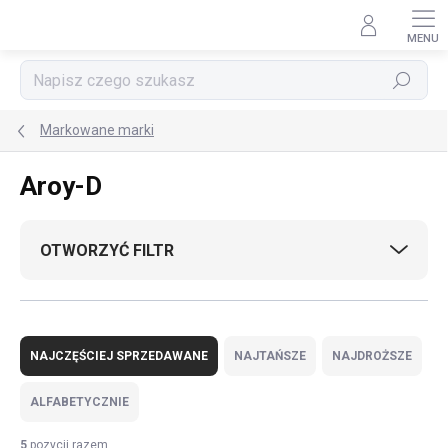
Przejść
do
treści
Szukaj
Markowane marki
Aroy-D
OTWORZYĆ FILTR
S
o
NAJCZĘŚCIEJ SPRZEDAWANE
NAJTAŃSZE
NAJDROŻSZE
r
t
ALFABETYCZNIE
o
w
5
pozycji razem