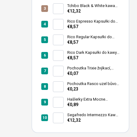
c
Tchibo Black & White kawa
z
ziarnista 1 kg
€12,32
n
y
Rico Espresso Kapsułki do
kawy 102 szt
€8,57
Rico Regular Kapsułki do
kawy 102 szt
€8,57
Rico Dark Kapsułki do kawy
102 szt
€8,57
Pochoutka Trixie žvýkací,
tyčinky mix 12cmx9-10mm
€0,07
50ks
Pochoutka Rasco uzel bůvolí
bílý 6,26cm 50ks
€0,23
Hašlerky Extra Mocne
Cukierki 90 g
€0,89
Segafredo Intermezzo Kawa
ziarnista 1kg
€12,32