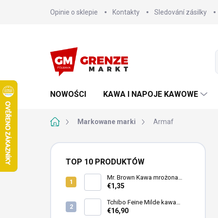
Przejść
Opinie o sklepie
Kontakty
Sledování zásilky
do
treści
NOWOŚCI
KAWA I NAPOJE KAWOWE
Home
Markowane marki
Armaf
P
a
TOP 10 PRODUKTÓW
s
e
Mr. Brown Kawa mrożona
Black puszka 240ml
€1,35
k
b
Tchibo Feine Milde kawa
o
mielona 4x250g
€16,90