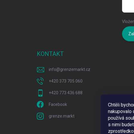
Vložen
Zal
KONTAKT
info
@
grenzemarkt.cz
+420 373 705 060
+420 773 436 688
Facebook
Chtěli bych
nakupovalo c
grenze.markt
používá sou
s nimi bude
zprostředkov