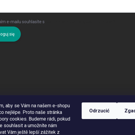
ím e-mailu souhlasíte s
podmínkami ochrany osobních údajů
oguj się
om, aby se Vám na našem e-shopu
Odrzucić
Zga
o nejlépe. Proto naše stránka
bory cookies. Budeme rádi, pokud
te souhlasit a umožníte nám
at Vám ještě lepší zážitek z
Využíváme Adulto