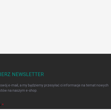
IERZ NEWSLETTER
swój e-mail, a my będziemy przesyłać ci informacje na temat nowych
któw na naszym e-shop.
L