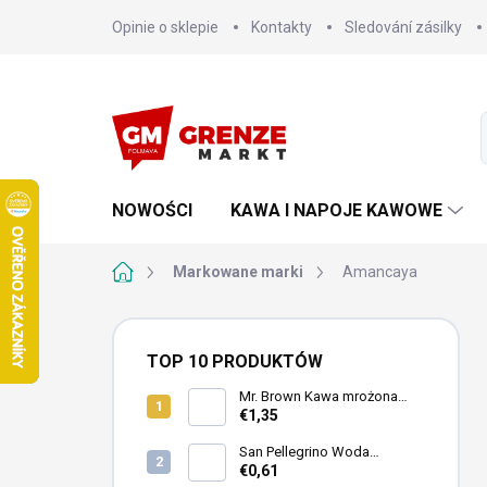
Przejść
Opinie o sklepie
Kontakty
Sledování zásilky
do
treści
NOWOŚCI
KAWA I NAPOJE KAWOWE
Home
Markowane marki
Amancaya
P
a
TOP 10 PRODUKTÓW
s
e
Mr. Brown Kawa mrożona
Black puszka 240ml
€1,35
k
b
San Pellegrino Woda
o
mineralna gazowana 500ml
€0,61