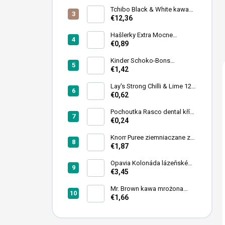
c
Tchibo Black & White kawa
z
ziarnista 1 kg
€12,36
n
y
Hašlerky Extra Mocne
Cukierki 90 g
€0,89
Kinder Schoko-Bons
czekoladowe pralinki 46 g
€1,42
Lay's Strong Chilli & Lime 120
g (expirace)
€0,62
Pochoutka Rasco dental kříž
s chlorofylem 12cm 35ks
€0,24
Knorr Puree ziemniaczane z
mlekiem 95 g
€1,87
Opavia Kolonáda lázeňské
oplatky oříškové 175g
€3,45
Mr. Brown kawa mrożona
puszka 240ml
€1,66