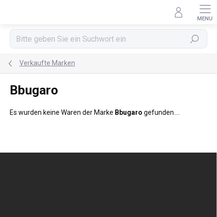
Zum
Inhalt
springen
Suchen
Verkaufte Marken
Bbugaro
Es wurden keine Waren der Marke
Bbugaro
gefunden....
F
u
ß
z
e
i