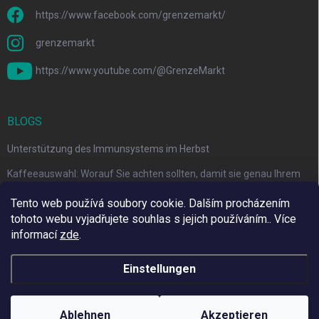
https://www.facebook.com/grenzemarkt/
grenzemarkt
https://www.youtube.com/@GrenzeMarkt
BLOGS
Unterstützung des Immunsystems im Herbst
Kaffeeauswahl: Worauf Sie achten sollten, damit sie genau Ihrem
Geschmack entspricht
Tento web používá soubory cookie. Dalším procházením
tohoto webu vyjadřujete souhlas s jejich používáním.. Více
informací
zde
.
Wir verwenden Adulto
Einstellungen
Copyright 2026
Grenze Markt Online
. Alle Rechte vorbehalten.
Cookie-
Einstellungen ändern
Ablehnen
Akzeptieren