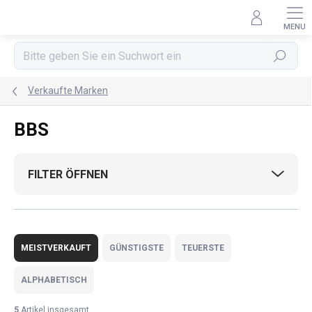
Zum
Inhalt
springen
Suchen
Verkaufte Marken
BBS
FILTER ÖFFNEN
P
r
MEISTVERKAUFT
GÜNSTIGSTE
TEUERSTE
o
d
ALPHABETISCH
u
k
5
Artikel insgesamt