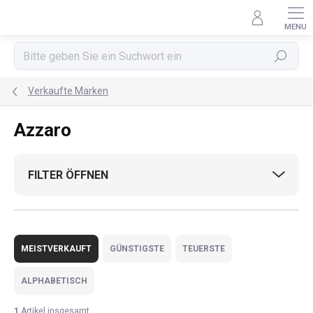
Zum
Inhalt
springen
Suchen
Verkaufte Marken
Azzaro
FILTER ÖFFNEN
P
r
MEISTVERKAUFT
GÜNSTIGSTE
TEUERSTE
o
d
ALPHABETISCH
u
k
1
Artikel insgesamt