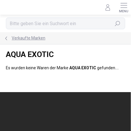
Zum
Inhalt
springen
Suchen
Verkaufte Marken
AQUA EXOTIC
Es wurden keine Waren der Marke
AQUA EXOTIC
gefunden....
F
u
ß
z
e
i