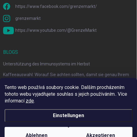
https://www.facebook.com/grenzemarkt/
grenzemarkt
https://www.youtube.com/@GrenzeMarkt
BLOGS
Unterstützung des Immunsystems im Herbst
Kaffeeauswahl: Worauf Sie achten sollten, damit sie genau Ihrem
Geschmack entspricht
Tento web používá soubory cookie. Dalším procházením
tohoto webu vyjadřujete souhlas s jejich používáním.. Více
informací
zde
.
Wir verwenden Adulto
Einstellungen
Copyright 2026
Grenze Markt Online
. Alle Rechte vorbehalten.
Cookie-
Einstellungen ändern
Ablehnen
Akzeptieren