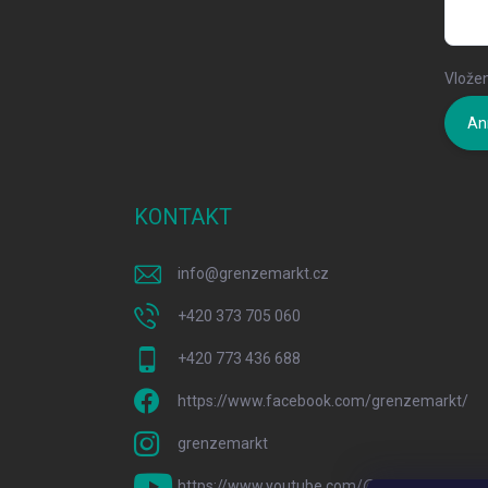
Vložen
An
KONTAKT
info
@
grenzemarkt.cz
+420 373 705 060
+420 773 436 688
https://www.facebook.com/grenzemarkt/
grenzemarkt
https://www.youtube.com/@GrenzeMarkt