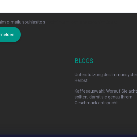
ím e-mailu souhlasíte s
podmínkami ochrany osobních údajů
melden
BLOGS
Unterstützung des Immunsyste
Herbst
Kaffeeauswahl: Worauf Sie ach
sollten, damit sie genau Ihrem
Geschmack entspricht