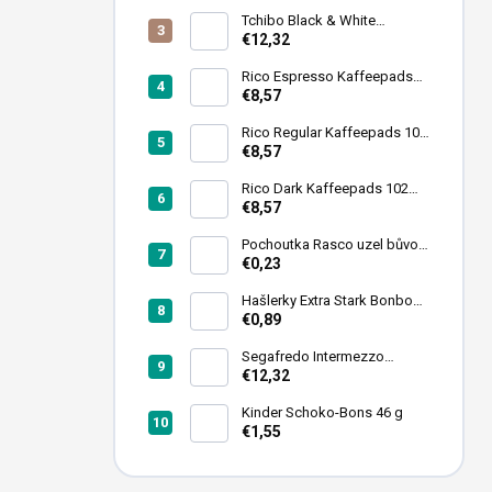
e
Tchibo Black & White
i
Kaffeebohnen 1 kg
€12,32
s
t
Rico Espresso Kaffeepads
102 Stück
€8,57
e
Rico Regular Kaffeepads 102
Stück
€8,57
Rico Dark Kaffeepads 102
Stück
€8,57
Pochoutka Rasco uzel bůvolí
bílý 6,26cm 50ks
€0,23
Hašlerky Extra Stark Bonbons
90 g
€0,89
Segafredo Intermezzo
Kaffeebohnen 1kg
€12,32
Kinder Schoko-Bons 46 g
€1,55