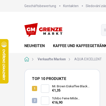
Zum
Geschäftsbewertung
Kontakten
Sledování zás
Inhalt
springen
NEUHEITEN
KAFFEE UND KAFFEEGETRÄN
Startseite
Verkaufte Marken
AQUA EXCELLENT
S
e
TOP 10 PRODUKTE
i
t
Mr. Brown Eiskaffee Black
Dose 240ml
€1,35
e
n
Tchibo Feine Milde
l
Filterkaffee 4x250g
€16,90