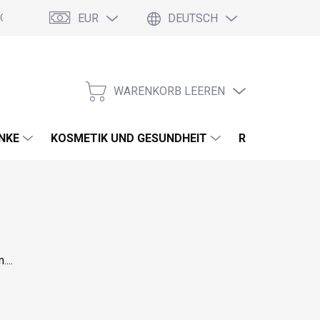
EUR
DEUTSCH
 Geschäftsbedingungen (AGB)
Podmínky ochrany osobních údajů
WARENKORB LEEREN
WARENKORB
NKE
KOSMETIK UND GESUNDHEIT
REINIGUNGSM
...