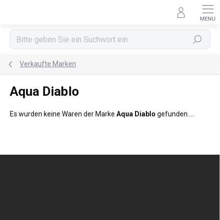
Zum
Inhalt
springen
Suchen
Verkaufte Marken
Aqua Diablo
Es wurden keine Waren der Marke
Aqua Diablo
gefunden....
F
u
ß
z
e
i