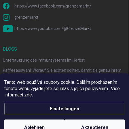
https://www.facebook.com/grenzemarkt/
grenzemarkt
https://www.youtube.com/@GrenzeMarkt
BLOGS
Unterstützung des Immunsystems im Herbst
Kaffeeauswahl: Worauf Sie achten sollten, damit sie genau Ihrem
Geschmack entspricht
Tento web používá soubory cookie. Dalším procházením
tohoto webu vyjadřujete souhlas s jejich používáním.. Více
informací
zde
.
Wir verwenden Adulto
Einstellungen
Copyright 2026
Grenze Markt Online
. Alle Rechte vorbehalten.
Cookie-
Einstellungen ändern
Ablehnen
Akzeptieren