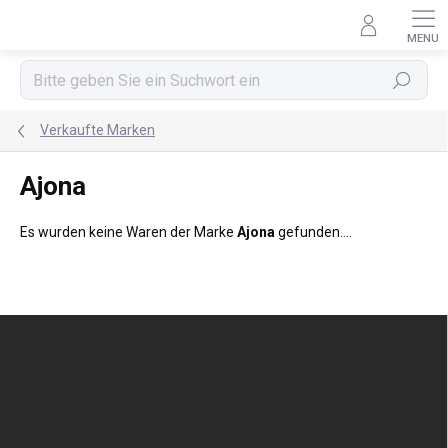
Zum
Inhalt
springen
Suchen
Verkaufte Marken
Ajona
Es wurden keine Waren der Marke
Ajona
gefunden....
F
u
ß
z
e
i