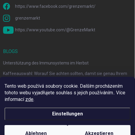
https://www.facebook.com/grenzemarkt/
grenzemarkt
https://www.youtube.com/@GrenzeMarkt
BLOGS
Unterstützung des Immunsystems im Herbst
Kaffeeauswahl: Worauf Sie achten sollten, damit sie genau Ihrem
Geschmack entspricht
Tento web používá soubory cookie. Dalším procházením
tohoto webu vyjadřujete souhlas s jejich používáním.. Více
informací
zde
.
Wir verwenden Adulto
Einstellungen
Copyright 2026
Grenze Markt Online
. Alle Rechte vorbehalten.
Cookie-
Einstellungen ändern
Ablehnen
Akzeptieren