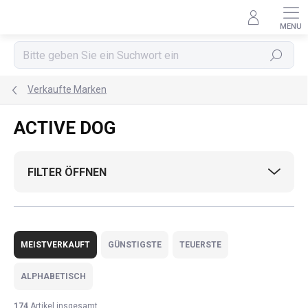
Zum
Inhalt
springen
Suchen
Verkaufte Marken
ACTIVE DOG
FILTER ÖFFNEN
P
r
MEISTVERKAUFT
GÜNSTIGSTE
TEUERSTE
o
d
ALPHABETISCH
u
k
174
Artikel insgesamt