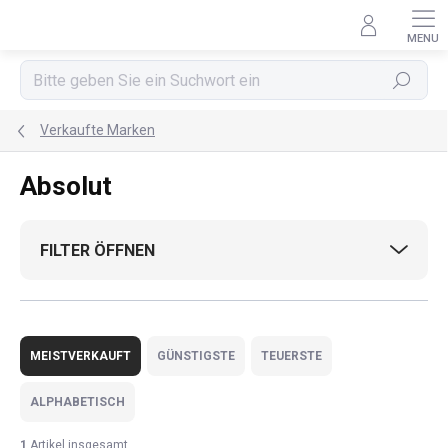
Zum
Inhalt
springen
Suchen
Verkaufte Marken
Absolut
FILTER ÖFFNEN
P
r
MEISTVERKAUFT
GÜNSTIGSTE
TEUERSTE
o
d
ALPHABETISCH
u
k
1
Artikel insgesamt