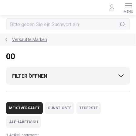
Zum
Inhalt
springen
Suchen
Verkaufte Marken
00
FILTER ÖFFNEN
P
r
MEISTVERKAUFT
GÜNSTIGSTE
TEUERSTE
o
d
ALPHABETISCH
u
k
1
Artikel insgesamt